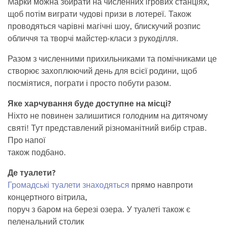
Марки можна збирати на численних ігрових станціях,
щоб потім виграти чудові призи в лотереї. Також
проводяться чарівні магічні шоу, блискучий розпис
обличчя та творчі майстер-класи з рукоділля.
Разом з численними прихильниками та помічниками це
створює захоплюючий день для всієї родини, щоб
посміятися, пограти і просто побути разом.
Яке харчування буде доступне на місці?
Ніхто не повинен залишитися голодним на дитячому
святі! Тут представлений різноманітний вибір страв.
Про напої
також подбано.
Де туалети?
Громадські туалети знаходяться
прямо навпроти
концертного вітрила,
поруч з баром на березі озера. У туалеті також є
пеленальний столик