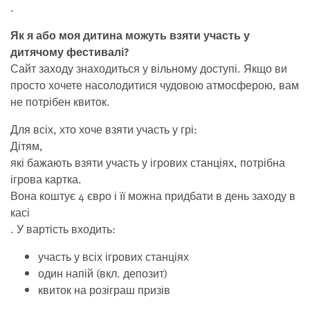
.
Як я або моя дитина можуть взяти участь у
дитячому фестивалі?
Сайт заходу знаходиться у вільному доступі. Якщо ви
просто хочете насолодитися чудовою атмосферою, вам
не потрібен квиток.
Для всіх, хто хоче взяти участь у грі:
Дітям,
які бажають взяти участь у ігрових станціях, потрібна
ігрова картка.
Вона коштує 4 євро і її можна придбати в день заходу в
касі
. У вартість входить:
участь у всіх ігрових станціях
один напій (вкл. депозит)
квиток на розіграш призів