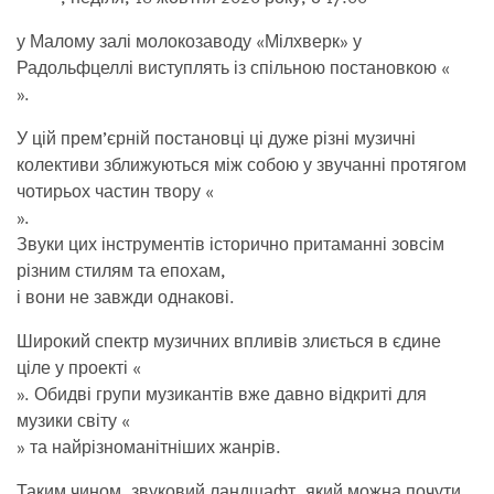
у Малому залі молокозаводу «Мілхверк» у
Радольфцеллі виступлять із спільною постановкою «
».
У цій прем’єрній постановці ці дуже різні музичні
колективи зближуються між собою у звучанні протягом
чотирьох частин твору «
».
Звуки цих інструментів історично притаманні зовсім
різним стилям та епохам,
і вони не завжди однакові.
Широкий спектр музичних впливів злиється в єдине
ціле у проекті «
». Обидві групи музикантів вже давно відкриті для
музики світу «
» та найрізноманітніших жанрів.
Таким чином, звуковий ландшафт, який можна почути,