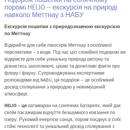
поромі HELIO – екскурсія на природі
навколо Меттнау з НАБУ
Екскурсія пошепки з природознавчою екскурсією
по Меттнау
Відкрийте для себе півострів Меттнау з особливої
перспективи – з води. Під час цієї спокійної подорожі ви
відкриєте для себе унікальну природу регіону та
дізнаєтесь захоплюючі, цікаві та допитливі факти про
флору і фауну. Супроводжувана експертними
розповідями від NABU, ця подорож – це особливий
досвід спілкування з природою у невимушеній
атмосфері.
HELIO – це
катамаран на сонячних батареях, який дає
своїм пасажирам відчуття безшумного ковзання по
озеру. Рухомий енергією сонця, пором поєднує в собі
стійкі технології та унікальний досвід спілкування з