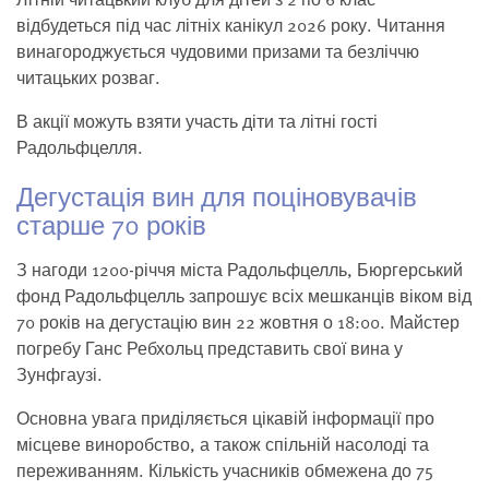
відбудеться під час літніх канікул 2026 року. Читання
винагороджується чудовими призами та безліччю
читацьких розваг.
В акції можуть взяти участь діти та літні гості
Радольфцелля.
Дегустація вин для поціновувачів
старше 70 років
З нагоди 1200-річчя міста Радольфцелль, Бюргерський
фонд Радольфцелль запрошує всіх мешканців віком від
70 років на дегустацію вин 22 жовтня о 18:00. Майстер
погребу Ганс Ребхольц представить свої вина у
Зунфгаузі.
Основна увага приділяється цікавій інформації про
місцеве виноробство, а також спільній насолоді та
переживанням. Кількість учасників обмежена до 75