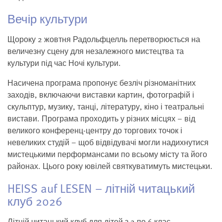
Вечір культури
Щороку 2 жовтня Радольфцелль перетворюється на
величезну сцену для незалежного мистецтва та
культури під час Ночі культури.
Насичена програма пропонує безліч різноманітних
заходів, включаючи виставки картин, фотографій і
скульптур, музику, танці, літературу, кіно і театральні
вистави. Програма проходить у різних місцях – від
великого конференц-центру до торгових точок і
невеликих студій – щоб відвідувачі могли надихнутися
мистецькими перформансами по всьому місту та його
районах. Цього року ювілей святкуватимуть мистецьки.
HEISS auf LESEN – літній читацький
клуб 2026
Літній читацький клуб для дітей з 2 по 6 клас