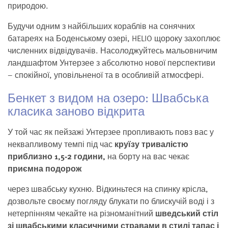
природою.
Будучи одним з найбільших кораблів на сонячних
батареях на Боденському озері, HELIO щороку захоплює
численних відвідувачів. Насолоджуйтесь мальовничим
ландшафтом Унтерзее з абсолютно нової перспективи
– спокійної, уповільненої та в особливій атмосфері.
Бенкет з видом на озеро: Швабська
класика заново відкрита
У той час як пейзажі Унтерзее пропливають повз вас у
неквапливому темпі під час
круїзу тривалістю
приблизно 1,5-2 години,
на борту на вас чекає
приємна подорож
через швабську кухню. Відкиньтеся на спинку крісла,
дозвольте своєму погляду блукати по блискучій воді і з
нетерпінням чекайте на різноманітний
шведський стіл
зі швабськими класичними стравами в стилі тапас і