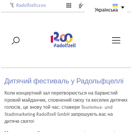
Radolfzell1200
Українська
Kulturbüro
Milchwerk
Musikschule
Stadtarchiv
Stadtmuseum
Stadtbibliothek
Villa Bosch
Дитячий фестиваль у Радольфцеллі
Коли концертний зал перетворюється на барвистий
ігровий майданчик, сповнений сміху та веселих дитячих
голосів, це знову той час: стажери Tourismus- und
Stadtmarketing Radolfzell GmbH запрошують вас на
дитяче свято!