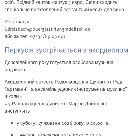
осіб. Вхідний квиток коштує 5 євро. Сюди входить
спеціально виготовлений елегантний келих для вина.
Реєстрація:
i.dreisbach@buergerstiftungradolfzell.de
або за тел. 07732/89 03 601
Перкусія зустрічається з акордеоном
До ювілейного року готується особлива музична
родзинка:
Акордеонний оркестр Радольфцелля (диригент Руді
Гартманн) та ансамбль ударних інструментів музичної
школи «
» у Радольфцеллі (диригент Мартін Дойфель)
виступлять
у суботу, 17 жовтня 2026 року, о 20:00 та
, неділя, 18 жовтня 2026 року, о 17:00