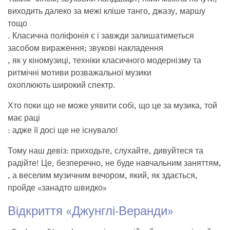
виходить далеко за межі кліше танго, джазу, маршу
тощо
. Класична поліфонія є і завжди залишатиметься
засобом вираження; звукові накладення
, як у кіномузиці, техніки класичного модернізму та
ритмічні мотиви розважальної музики
охоплюють широкий спектр.
Хто поки що не може уявити собі, що це за музика, той
має раці
: адже її досі ще не існувало!
Тому наш девіз: приходьте, слухайте, дивуйтеся та
радійте! Це, безперечно, не буде навчальним заняттям,
, а веселим музичним вечором, який, як здається,
пройде «занадто швидко»
Відкриття «Джунглі-Веранди»