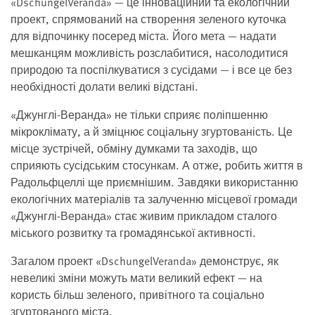
«DschungelVeranda» — це інноваційний та екологічний
проект, спрямований на створення зеленого куточка
для відпочинку посеред міста. Його мета — надати
мешканцям можливість розслабитися, насолодитися
природою та поспілкуватися з сусідами — і все це без
необхідності долати великі відстані.
«Джунглі-Веранда» не тільки сприяє поліпшенню
мікроклімату, а й зміцнює соціальну згуртованість. Це
місце зустрічей, обміну думками та заходів, що
сприяють сусідським стосункам. А отже, робить життя в
Радольфцеллі ще приємнішим. Завдяки використанню
екологічних матеріалів та залученню місцевої громади
«Джунглі-Веранда» стає живим прикладом сталого
міського розвитку та громадянської активності.
Загалом проект «DschungelVeranda» демонструє, як
невеликі зміни можуть мати великий ефект — на
користь більш зеленого, привітного та соціально
згуртованого міста.