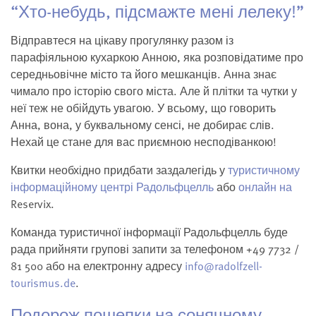
“Хто-небудь, підсмажте мені лелеку!”
Відправтеся на цікаву прогулянку разом із
парафіяльною кухаркою Анною, яка розповідатиме про
середньовічне місто та його мешканців. Анна знає
чимало про історію свого міста. Але й плітки та чутки у
неї теж не обійдуть увагою. У всьому, що говорить
Анна, вона, у буквальному сенсі, не добирає слів.
Нехай це стане для вас приємною несподіванкою!
Квитки необхідно придбати заздалегідь у
туристичному
інформаційному центрі Радольфцелль
або
онлайн на
Reservix.
Команда туристичної інформації Радольфцелль буде
рада прийняти групові запити за телефоном +49 7732 /
81 500 або на електронну адресу
info@radolfzell-
tourismus.de
.
Подорож пошепки на сонячному