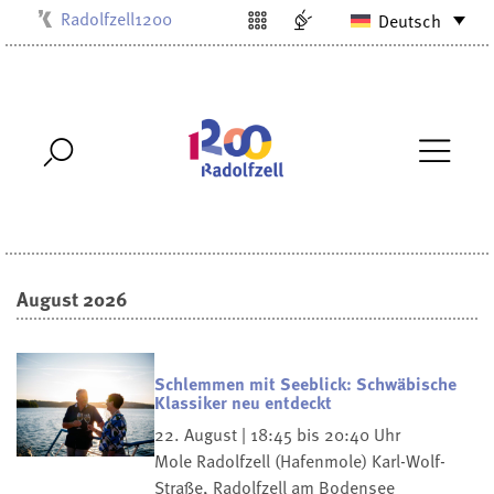
Radolfzell1200
Deutsch
Kulturbüro
Milchwerk
Musikschule
Stadtarchiv
Stadtmuseum
Stadtbibliothek
Villa Bosch
August 2026
Schlemmen mit Seeblick: Schwäbische
Klassiker neu entdeckt
22. August | 18:45 bis 20:40 Uhr
Mole Radolfzell (Hafenmole)
Karl-Wolf-
Straße, Radolfzell am Bodensee