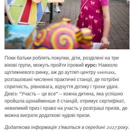
Поки батьки роблять покупки, діти, розділені на три
вікові групи, можуть пройти ігровий
курс:
Навколо
щотижневого ринку, аж до аутлет-центру seemaxx,
розташовані численні практичні станції, де потрібні
спритність, рівновага, відчуття дотику і трохи удачі.
Девіз: “Участь – це все” – кожна дитина, яка успішно
пройшла щонайменше 8 станцій, отримує сертифікат,
невеликий приз і право на участь у розіграші призів, де
можна виграти додаткові чудові призи.
Додаткова інформація з’явиться в середині 2027 року.