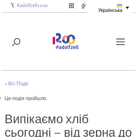
Radolfzell1200
Українська
Kulturbüro
Milchwerk
Musikschule
Stadtarchiv
Stadtmuseum
Stadtbibliothek
Villa Bosch
« Всі Події
Це подія пройшло.
Випікаємо хліб
сьогодні – від зерна до