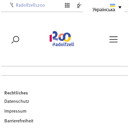
Radolfzell1200
Українська
Kulturbüro
Milchwerk
Musikschule
Stadtarchiv
Stadtmuseum
Stadtbibliothek
Villa Bosch
Rechtliches
Datenschutz
Impressum
Barrierefreiheit