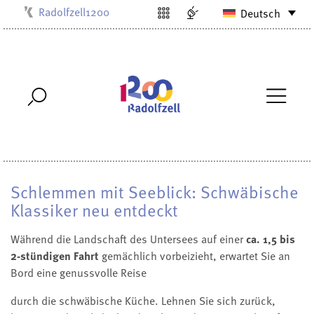
Radolfzell1200
Deutsch
Kulturbüro
Milchwerk
Musikschule
Stadtarchiv
Stadtmuseum
Stadtbibliothek
Villa Bosch
Schlemmen mit Seeblick: Schwäbische
Klassiker neu entdeckt
Während die Landschaft des Untersees auf einer
ca. 1,5 bis
2-stündigen Fahrt
gemächlich vorbeizieht, erwartet Sie an
Bord eine genussvolle Reise
durch die schwäbische Küche. Lehnen Sie sich zurück,