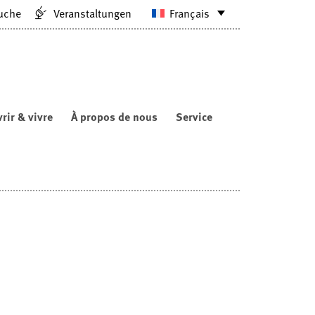
uche
Veranstaltungen
Français
rir & vivre
À propos de nous
Service