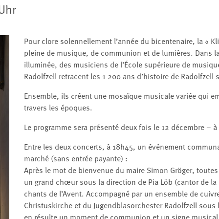
 Uhr
Pour clore solennellement l’année du bicentenaire, la « K
pleine de musique, de communion et de lumières. Dans l
illuminée, des musiciens de l’École supérieure de musiqu
Radolfzell retracent les 1 200 ans d’histoire de Radolfzel
Ensemble, ils créent une mosaïque musicale variée qui e
travers les époques.
Le programme sera présenté deux fois le 12 décembre – à 
Entre les deux concerts, à 18h45, un événement communauta
marché (sans entrée payante) :
Après le mot de bienvenue du maire Simon Gröger, toutes
un grand chœur sous la direction de Pia Löb (cantor de la
chants de l’Avent. Accompagné par un ensemble de cuiv
Christuskirche et du Jugendblasorchester Radolfzell sous l
en résulte un moment de communion et un signe musical de 