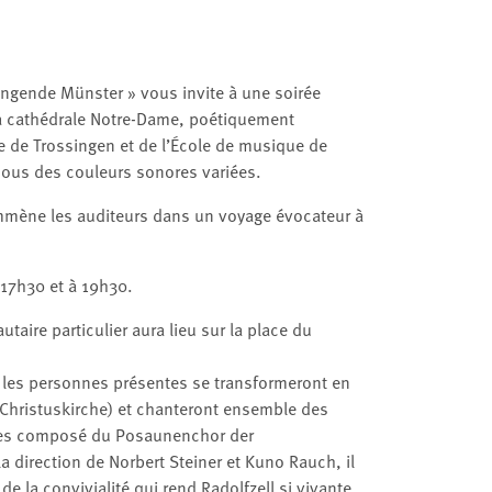
lingende Münster » vous invite à une soirée
a cathédrale Notre-Dame, poétiquement
e de Trossingen et de l’École de musique de
l sous des couleurs sonores variées.
mmène les auditeurs dans un voyage évocateur à
17h30 et à 19h30.
ire particulier aura lieu sur la place du
 les personnes présentes se transformeront en
 Christuskirche) et chanteront ensemble des
res composé du Posaunenchor der
a direction de Norbert Steiner et Kuno Rauch, il
la convivialité qui rend Radolfzell si vivante.