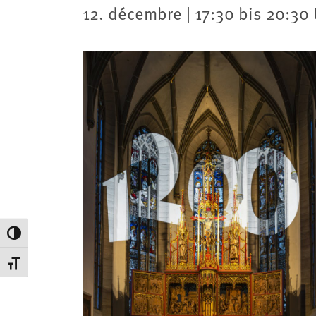
12. décembre | 17:30 bis 20:30
Passer en contraste élevé
Changer la taille de la police