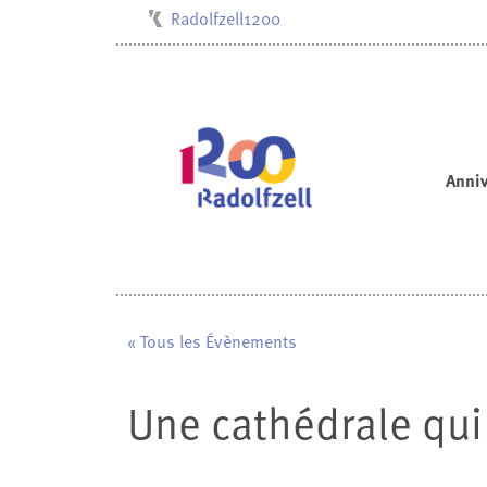
Radolfzell1200
Kulturbüro
Milchwerk
Musikschule
Stadtarchiv
Anniv
Stadtmuseum
Stadtbibliothek
Villa Bosch
« Tous les Évènements
Une cathédrale qui