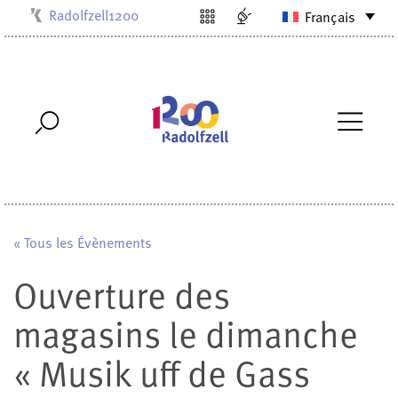
Radolfzell1200
Français
Kulturbüro
Milchwerk
Musikschule
Stadtarchiv
Stadtmuseum
Stadtbibliothek
Villa Bosch
« Tous les Évènements
Ouverture des
magasins le dimanche
« Musik uff de Gass