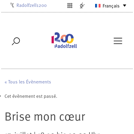
Radolfzell1200
Français
Kulturbüro
Milchwerk
Musikschule
Stadtarchiv
Stadtmuseum
Stadtbibliothek
Villa Bosch
« Tous les Évènements
Cet évènement est passé.
Brise mon cœur