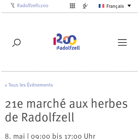
Radolfzell1200
Français
Kulturbüro
Milchwerk
Musikschule
Stadtarchiv
Stadtmuseum
Stadtbibliothek
Villa Bosch
« Tous les Évènements
21e marché aux herbes
de Radolfzell
8. mai | 09:00 bis 17:00 Uhr