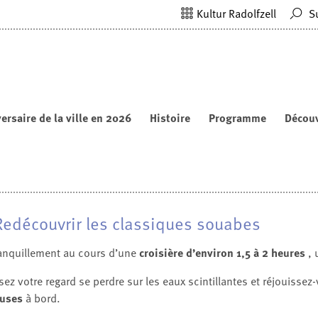
Kultur Radolfzell
S
ersaire de la ville en 2026
Histoire
Programme
Découv
: Redécouvrir les classiques souabes
tranquillement au cours d’une
croisière d’environ 1,5 à 2 heures
,
sez votre regard se perdre sur les eaux scintillantes et réjouisse
luses
à bord.