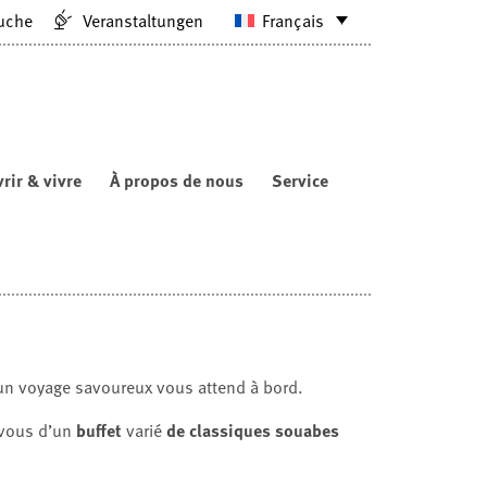
uche
Veranstaltungen
Français
rir & vivre
À propos de nous
Service
 un voyage savoureux vous attend à bord.
z-vous d’un
buffet
varié
de classiques souabes