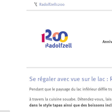
Radolfzell1200
Kulturbüro
Milchwerk
Musikschule
Stadtarchiv
Anniv
Stadtmuseum
Stadtbibliothek
Villa Bosch
Se régaler avec vue sur le lac 
Pendant que le paysage du lac inférieur défile 
à travers la cuisine souabe. Détendez-vous, lais
dans le style tapas ainsi que des boissons inc