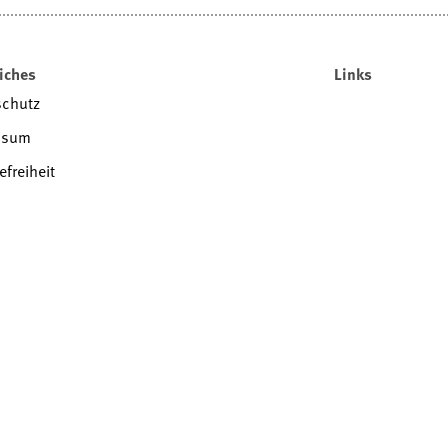
iches
Links
schutz
ssum
efreiheit