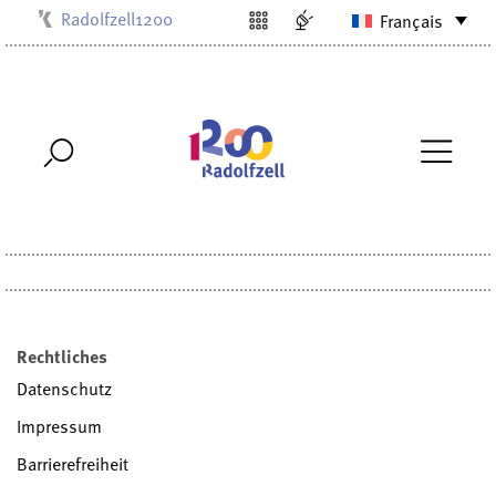
Radolfzell1200
Français
Kulturbüro
Milchwerk
Musikschule
Stadtarchiv
Stadtmuseum
Stadtbibliothek
Villa Bosch
Rechtliches
Datenschutz
Impressum
Barrierefreiheit