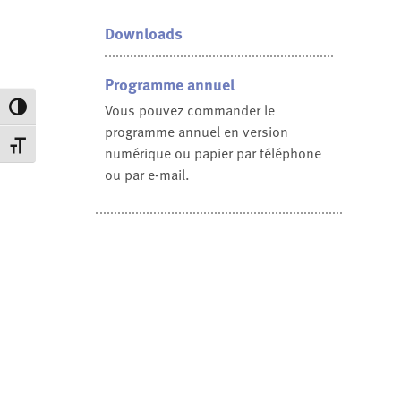
Downloads
Programme annuel
Vous pouvez commander le
Passer en contraste élevé
programme annuel en version
Changer la taille de la police
numérique ou papier par téléphone
ou par e-mail.