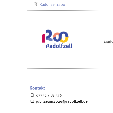
Radolfzell1200
Kulturbüro
Milchwerk
Musikschule
Stadtarchiv
Anniv
Stadtmuseum
Stadtbibliothek
Villa Bosch
Kontakt
07732 / 81 376
jubilaeum2026@radolfzell.de