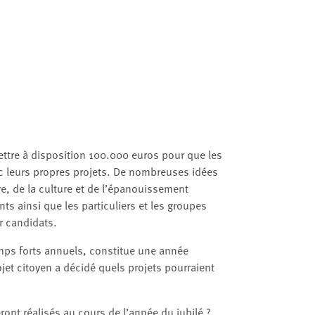
ettre à disposition 100.000 euros pour que les
vec leurs propres projets. De nombreuses idées
e, de la culture et de l’épanouissement
nts ainsi que les particuliers et les groupes
r candidats.
mps forts annuels, constitue une année
et citoyen a décidé quels projets pourraient
ont réalisés au cours de l’année du jubilé ?