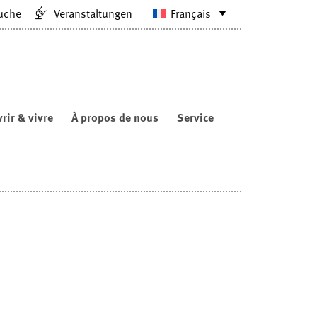
uche
Veranstaltungen
Français
rir & vivre
À propos de nous
Service