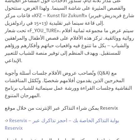
على مدار ثلاثة أيام، ستدور الأحداث حول المشاعر الجياشة
والقصص المثيرة على شاشة السينما. ولهذا الغرض، ستتحول
قاعات مركز «KFZ – Kunst für Zukunft» (شارع فريدريش-فيربر
13+15 في رادولفزيل) إلى قاعة سينما غير تقليدية.
تحت شعار «F_YOU_TURE»، سيتم عرض ما مجموعه ثمانية أفلام
روائية ووثائقية. تركز هذه الأفلام على قصص الأطفال والمراهقين
والشباب – بكل ما تتنوع فيه واقعيات حياتهم وأفكارهم ورؤاهم
للمستقبل. ويهدف المنظم إلى توفير منصة للشباب للتعبير
الإبداعي.
وتُصاحب عروض الأفلام جلسات أسئلة وأجوبة (Q&A) مع
المخرجين الذين يقدمون أفلامهم شخصيًا. وتُكمّل المناقشات
النقاشية وجلسات القراءة وورشة عمل سينمائية للشباب برنامج
المهرجان المتنوع.
يمكن شراء التذاكر عبر الإنترنت من خلال موقع Reservix
Reservix – بوابة التذاكر الخاصة بك – احجز تذاكرك عبر
->
Reservix