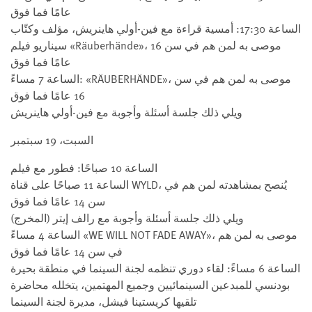
عامًا فما فوق
الساعة 17:30: أمسية قراءة مع فين-أولي هاينريش، مؤلف وكتّاب
سيناريو فيلم «Räuberhände»، موصى به لمن هم في سن 16
عامًا فما فوق
الساعة 7 مساءً: «RÄUBERHÄNDE»، موصى به لمن هم في سن
16 عامًا فما فوق
ويلي ذلك جلسة أسئلة وأجوبة مع فين-أولي هاينريش
السبت، 19 سبتمبر
الساعة 10 صباحًا: فطور مع فيلم
الساعة 11 صباحًا على قناة WYLD، يُنصح بمشاهدته لمن هم في
سن 14 عامًا فما فوق
ويلي ذلك جلسة أسئلة وأجوبة مع رالف إيتر (المخرج)
الساعة 4 مساءً «WE WILL NOT FADE AWAY»، موصى به لمن هم
في سن 14 عامًا فما فوق
الساعة 6 مساءً: لقاء دوري تنظمه لجنة السينما في منطقة بحيرة
بودنسي للمبدعين السينمائيين وجميع المهتمين، يتخلله محاضرة
تلقيها كريستينا فيشل، مديرة لجنة السينما