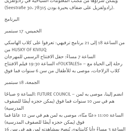
ويمكن شراؤها من مكتب المعلومات السياحية في رادولفزيل
(Seestraße 30، 78315 رادولفزيل على ضفاف بحيرة بودن).
البرنامج
الخميس، 17 سبتمبر
من الساعة 18 إلى 21 برنامج ترفيهي: تعرفوا على كلاب الهاسكي
من HUSKY OF KIVIUQ
الساعة 7 مساءً: حفل الافتتاح الرسمي للمهرجان
الساعة 19:30 فيلم الافتتاح «FOLKTALES» – رحلة إلى الحياة مع
كلاب الزلاجات، موصى به للأطفال من سن 6 سنوات فما فوق
الجمعة، 18 سبتمبر
الساعة 9 صباحًا: FUTURE COUNCIL – انضم إلينا، موصى به لمن
هم في سن 10 سنوات فما فوق (يمكن حجزه أيضًا للصفوف
المدرسية)
الساعة 11:00 «عنّا منّا»، موصى به لمن هم في سن 12 عامًا فما
فوق (يمكن حجزه أيضًا للصفوف المدرسية)
الساعة 3 مساءً «أنا كابيتانو»، يُنصح بمشاهدته لمن هم في سن 16