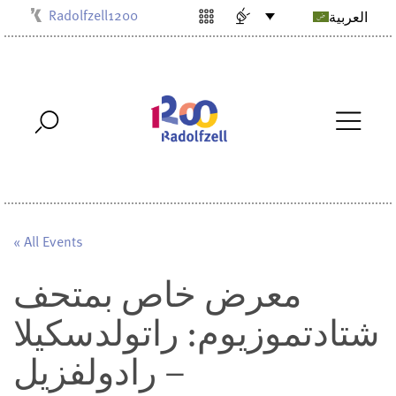
Radolfzell1200
العربية
Kulturbüro
Milchwerk
Musikschule
Stadtarchiv
Stadtmuseum
Stadtbibliothek
Villa Bosch
« All Events
معرض خاص بمتحف
شتادتموزيوم: راتولدسكيلا
– رادولفزيل