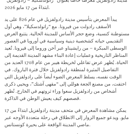
مدينة رادولفزيل معرضاً خاصاً بعنوان “راتولدسكيلا – رادولفزيل”
ابتداءً من 17 مايو 2026.
يبدأ المعرض بتأسيس مدينة رادولفزيل في عام 826 على يد
الأسقف رادولت من فيرونا. مع “راتولدسكيلا”، وهي أول
مستوطنة كنسية، وضع حجر الأساس للمدينة الحالية. يتتبع العرض
التقديمي حياته كشخصية دينية وسياسية في أوروبا في العصور
الوسطى المبكرة – من رايشيناو عبر آخن وروما إلى فيرونا. تُعيد
المناظر التاريخية وعمليات إعادة البناء مشهد المدينة القديمة إلى
الحياة. يُظهر عرض تفاعلي لخريطة هيبر من عام 1708 العديد من
التفاصيل المثيرة لمنطقة رادولفزيل خلال فترة الباروك. في
الوقت نفسه، يسلط المعرض الضوء أيضاً على رادولفزيل التي
اختفت، من مصنع الجعة هوللي إلى “مقهى آشتك”، ويحيي ذكرى
أشخاص من رادولفزيل سعوا وراء ثروتهم في الخارج. تُظهر
قصصهم كيف يعيش الوطن في الذاكرة.
يمكن مشاهدة المعرض في متحف مدينة رادولفزيل ابتداءً من 17
مايو. ويدعو جميع الزوار إلى الانطلاق في رحلة متعددة الأوجه عبر
ماضي المدينة الواقعة على بحيرة كونستانس.