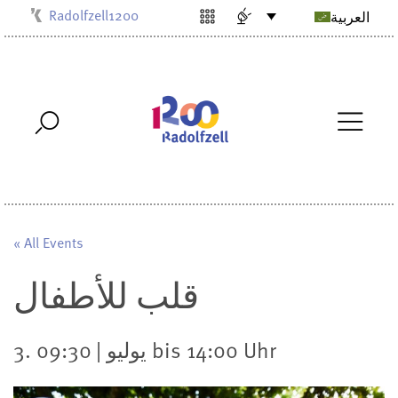
Radolfzell1200
العربية
Kulturbüro
Milchwerk
Musikschule
Stadtarchiv
Stadtmuseum
Stadtbibliothek
Villa Bosch
« All Events
قلب للأطفال
3. يوليو | 09:30 bis 14:00 Uhr