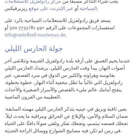
يجب شراء التذاكر مسبقاً من
مركز رادولفزيل للاستعلامات
ريزيرفيكس.
السياحية
أو
عبر الإنترنت على موقع
يسعد فريق رادولفزيل للاستعلامات السياحية بالرد على
استفسارات المجموعات على الرقم +49 7732/81 500 أو
info@radolfzell-tourismus.de
.
جولة الحارس الليلي
عندما يخيم الغسق على أزقة بلدة رادولفزيل القديمة وتتلاشى آخر
أصوات النهار، يبدأ وقت الحارس الليلي. يرشدك الحارس الليلي
بفانوسه وهراوته والكثير من الذوق في سرد القصص، عبر
رادولفزيل التي غالباً ما تظل مخفية أثناء النهار. خطوة بخطوة،
ينفتح أمامك عالم مليء بالقصص والأسرار الصغيرة والأحداث
العظيمة من القرون الماضية.
بعين ثاقبة وبريق في عينيه يتذكر الحارس الليلي مهمته السابقة:
ضمان السلام والأمن، والإبلاغ عن الحرائق ومراقبة ما يحدث ليلاً.
تجعلك قصصه تبتسم، وتجعلك تفكر وتلقي ضوءًا دافئًا على الحياة
في زمن لم تكن فيه مصابيح الشوارع ووسائل الراحة الحديثة.