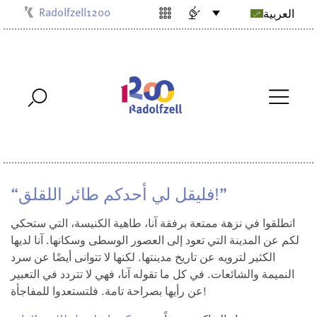
Radolfzell1200
العربية
Kulturbüro
Milchwerk
Musikschule
Stadtarchiv
Stadtmuseum
Stadtbibliothek
Villa Bosch
“فليقل لي أحدكم طائر اللقلق!”
انطلقوا في نزهة ممتعة برفقة آنا، طاهية الكنيسة، التي ستحكي
لكم عن المدينة التي تعود إلى العصور الوسطى وسكانها. آنا لديها
الكثير لترويه عن تاريخ مدينتها. لكنها لا تتوانى أيضًا عن سرد
النميمة والشائعات. في كل ما تقوله آنا، فهي لا تتردد في التعبير
عن رأيها بصراحة تامة. فلتستعدوا للمفاجأة!