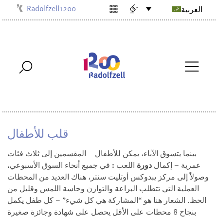
Radolfzell1200
العربية
Kulturbüro
Milchwerk
Musikschule
Stadtarchiv
Stadtmuseum
Stadtbibliothek
Villa Bosch
قلب للأطفال
بينما يتسوق الآباء، يمكن للأطفال – المقسمين إلى ثلاث فئات
عمرية – إكمال
دورة
اللعب
:
في جميع أنحاء السوق الأسبوعي،
وصولاً إلى مركز يبدوكس أوتليت سنتر، هناك العديد من المحطات
العملية التي تتطلب البراعة والتوازن وحاسة اللمس وقليل من
الحظ. الشعار هنا هو “المشاركة هي كل شيء” – كل طفل يكمل
بنجاح 8 محطات على الأقل يحصل على شهادة وجائزة صغيرة