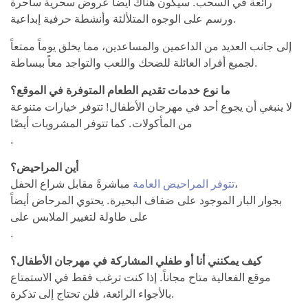
رائعة في السحب. سيكون هناك أيضاً عروض سحرية ساحرة
ورسم على الوجوه المتلألئة وأنشطة حرفية إبداعية.
إلى جانب العديد من الداعمين والمساعدين، مما يخلق يوماً ممتعاً
لجميع أفراد العائلة للضحك واللعب والتواجد معاً ببساطة.
ما نوع خدمات تقديم الطعام المتوفرة في الموقع؟
لا ينبغي أن يجوع أحد في مهرجان الأطفال! تتوفر خيارات متنوعة
من المأكولات. كما تتوفر المشروبات أيضًا
.
أين المراحيض؟
مباشرةً مقابل شراع الحفل،
تتوفر المراحيض العامة
بجوار البار الموجود على ضفاف البحيرة. يحتوي المرحاض أيضاً
على طاولة لتغيير الملابس على
.
كيف يمكنني أنا أو طفلي المشاركة في مهرجان الأطفال؟
موقع الفعالية متاح مجاناً. إذا كنت ترغب فقط في الاستمتاع
بالأجواء الرائعة، فلن تحتاج إلى تذكرة.